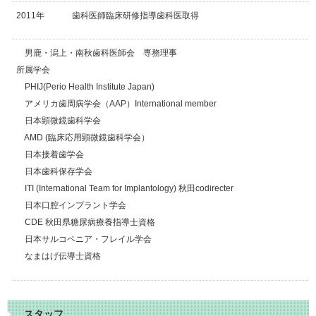
2011年
歯科医師臨床研修指導歯科医取得
男鹿・潟上・南秋歯科医師会 専務理事
所属学会
PHIJ(Perio Health Institute Japan)
アメリカ歯周病学会（AAP）International member
日本顕微鏡歯科学会
AMD (臨床応用顕微鏡歯科学会）
日本接着歯学会
日本歯科保存学会
ITI (International Team for Implantology) 秋田codirecter
日本口腔インプラント学会
CDE 秋田県糖尿病療養指導士資格
日本サルコペニア・フレイル学会
なまはげ伝導士資格
スタッフ