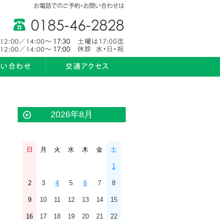
2026年8月
日
月
火
水
木
金
土
1
2
3
4
5
6
7
8
9
10
11
12
13
14
15
16
17
18
19
20
21
22