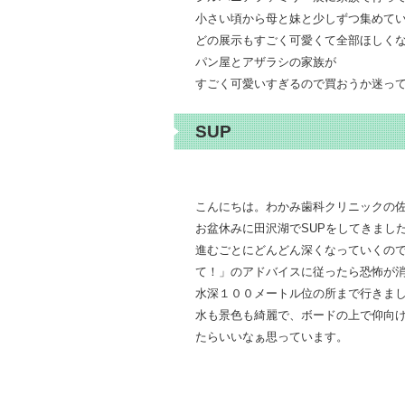
小さい頃から母と妹と少しずつ集めて
どの展示もすごく可愛くて全部ほしく
パン屋とアザラシの家族が
すごく可愛いすぎるので買おうか迷っ
SUP
こんにちは。わかみ歯科クリニックの
お盆休みに田沢湖でSUPをしてきまし
進むごとにどんどん深くなっていくの
て！」のアドバイスに従ったら恐怖が
水深１００メートル位の所まで行きま
水も景色も綺麗で、ボードの上で仰向
たらいいなぁ思っています。