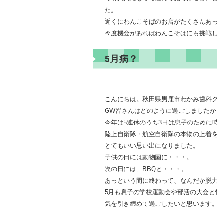
た。
近くにわんこそばのお店がたくさんあ
今度機会があればわんこそばにも挑戦
5月病？
こんにちは。秋田県男鹿市わかみ歯科
GW皆さんはどのように過ごしましたか
今年は5連休のうち3日は息子のために
陸上自衛隊・航空自衛隊の本物の上着
とてもいい思い出になりました。
子供の日には動物園に・・・。
次の日には、BBQと・・・。
あっという間に終わって、なんだか脱
5月も息子の学校運動会や部活の大会と
気を引き締めて過ごしたいと思います